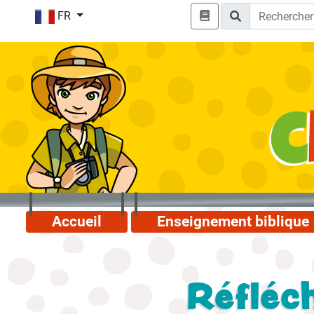
FR
Accueil
Enseignement biblique
Réfléch