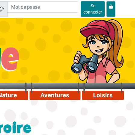
Se
connecter
Nature
Aventures
Loisirs
roire