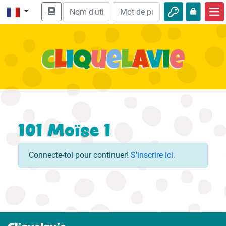
Accueil
Enseignement biblique
Vidéos
Histoires audio
Nature
101 Moïse 1
Aventures
Connecte-toi pour continuer!
S'inscrire ici.
Loisirs