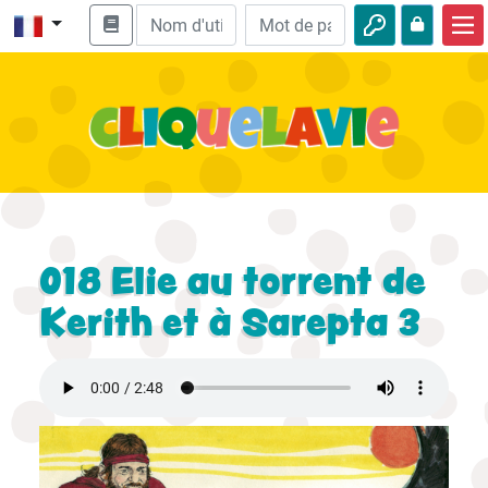
Accueil
Enseignement biblique
Vidéos
Histoires audio
Nature
018 Elie au torrent de
Aventures
Kerith et à Sarepta 3
Loisirs