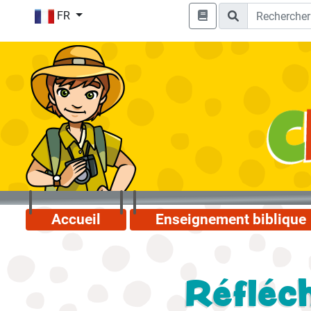
FR
Accueil
Enseignement biblique
Réfléch