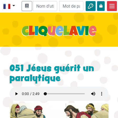
Accueil
Enseignement biblique
Vidéos
Histoires audio
Nature
051 Jésus guérit un
Aventures
paralytique
Loisirs