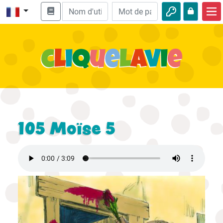
Accueil
Enseignement biblique
Vidéos
Histoires audio
Nature
105 Moïse 5
Aventures
Loisirs