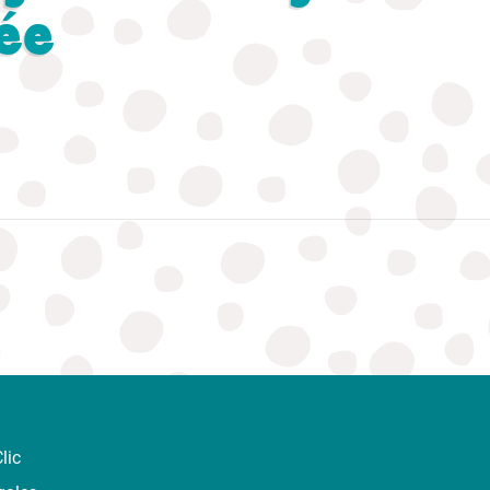
ée
lic