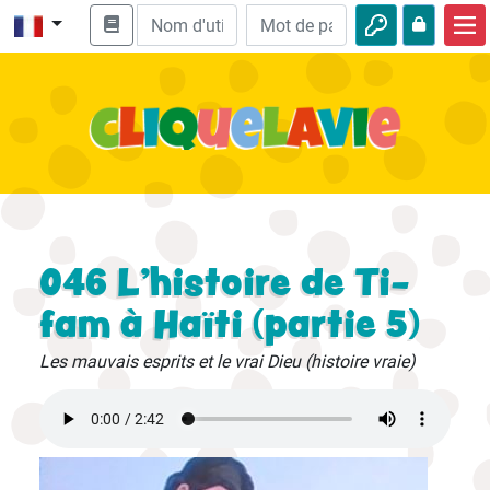
Accueil
Enseignement biblique
Vidéos
Histoires audio
Nature
046 L'histoire de Ti-
Aventures
fam à Haïti (partie 5)
Loisirs
Les mauvais esprits et le vrai Dieu (histoire vraie)