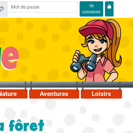
Se
connecter
Nature
Aventures
Loisirs
 fôret