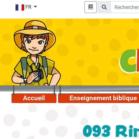
FR
Accueil
Enseignement biblique
093 Rin