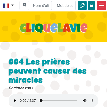
Accueil
Enseignement biblique
Vidéos
Histoires audio
Nature
004 Les prières
Aventures
peuvent causer des
miracles
Loisirs
Bartimée voit !