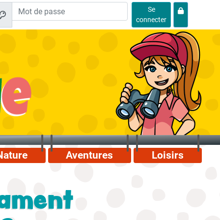
Se
connecter
Nature
Aventures
Loisirs
tament