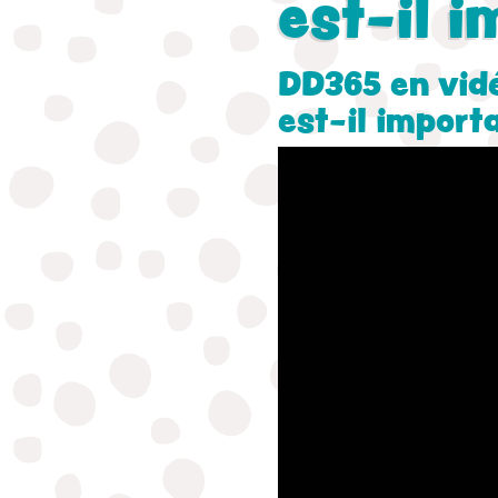
est-il i
DD365 en vid
est-il import