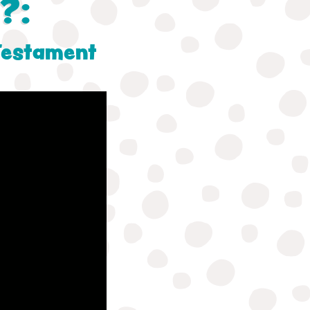
?:
 Testament