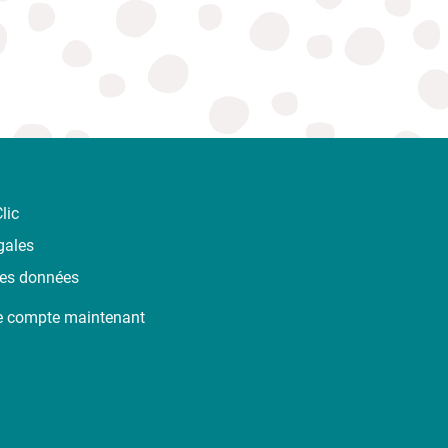
lic
gales
des données
e compte maintenant