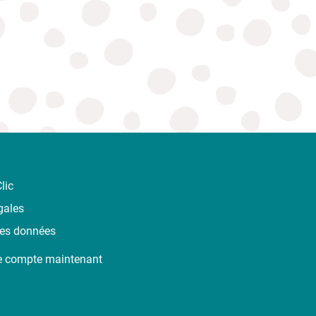
lic
gales
des données
e compte maintenant