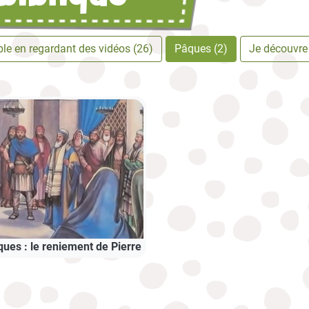
ible en regardant des vidéos (26)
Pâques (2)
Je découvre
ues : le reniement de Pierre