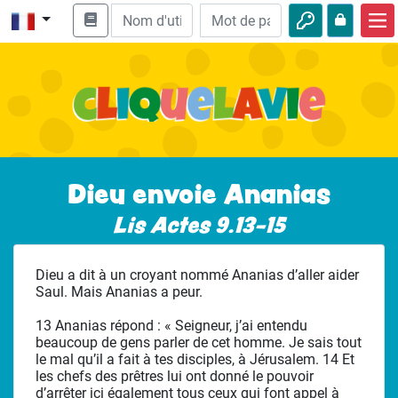
Accueil
Enseignement biblique
Vidéos
Histoires audio
Dieu envoie Ananias
Nature
Lis Actes 9.13-15
Aventures
Dieu a dit à un croyant nommé Ananias d’aller aider
Loisirs
Saul. Mais Ananias a peur.
13 Ananias répond : « Seigneur, j’ai entendu
beaucoup de gens parler de cet homme. Je sais tout
le mal qu’il a fait à tes disciples, à Jérusalem. 14 Et
les chefs des prêtres lui ont donné le pouvoir
d’arrêter ici également tous ceux qui font appel à