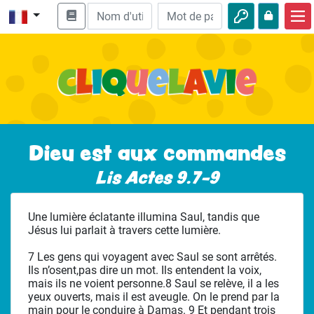
Accueil
Enseignement biblique
Vidéos
Histoires audio
Dieu est aux commandes
Nature
Lis Actes 9.7-9
Aventures
Une lumière éclatante illumina Saul, tandis que
Loisirs
Jésus lui parlait à travers cette lumière.
7 Les gens qui voyagent avec Saul se sont arrêtés.
Ils n’osent,pas dire un mot. Ils entendent la voix,
mais ils ne voient personne.8 Saul se relève, il a les
yeux ouverts, mais il est aveugle. On le prend par la
main pour le conduire à Damas. 9 Et pendant trois