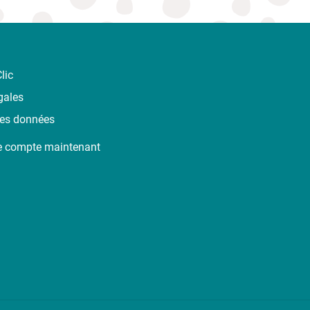
lic
gales
des données
e compte maintenant