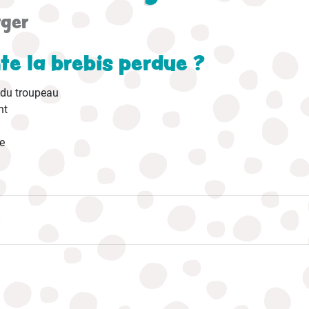
rger
te la brebis perdue ?
 du troupeau
nt
e