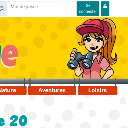
Se
connecter
Nature
Aventures
Loisirs
e 20