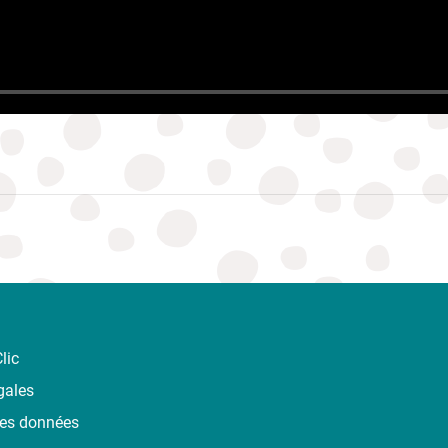
lic
gales
des données