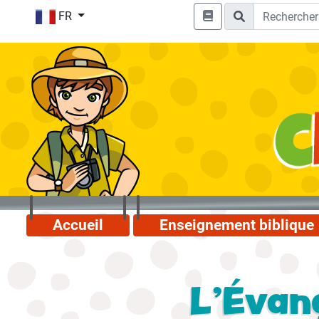
FR
Accueil
Enseignement biblique
L'Évang