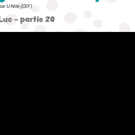
par U-Nite (CEF)
Luc - partie 20