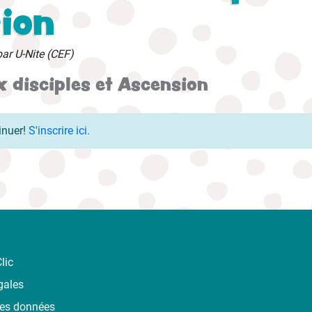
ion
par U-Nite (CEF)
x disciples et Ascension
inuer!
S'inscrire ici.
lic
gales
des données