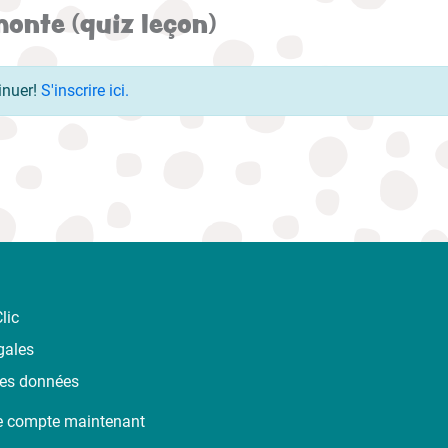
honte (quiz leçon)
inuer!
S'inscrire ici.
lic
gales
des données
e compte maintenant