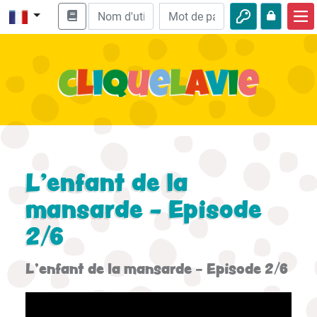
Accueil
Enseignement biblique
Vidéos
Histoires audio
Nature
L’enfant de la
Aventures
mansarde - Episode
2/6
Loisirs
L’enfant de la mansarde - Episode 2/6