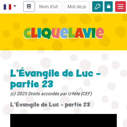
Accueil
Enseignement biblique
Vidéos
Histoires audio
Nature
L'Évangile de Luc -
Aventures
partie 23
Loisirs
(c) 2025 Droits accordés par U-Nite (CEF)
L'Évangile de Luc - partie 23