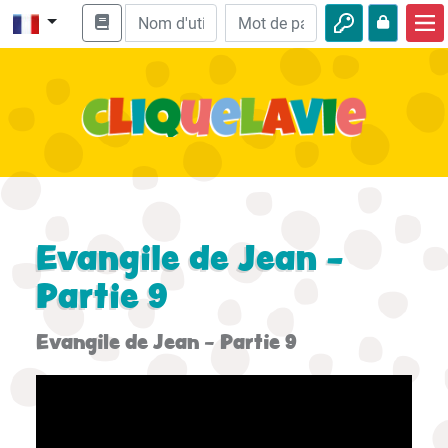
Accueil
Enseignement biblique
Vidéos
Histoires audio
Nature
Evangile de Jean -
Aventures
Partie 9
Loisirs
Evangile de Jean - Partie 9