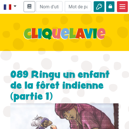
Accueil
Enseignement biblique
Vidéos
Histoires audio
Nature
089 Ringu un enfant
Aventures
de la fôret indienne
(partie 1)
Loisirs