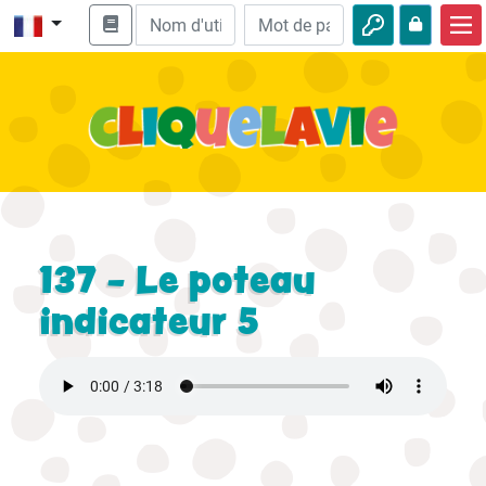
Accueil
Enseignement biblique
Vidéos
Histoires audio
Nature
137 - Le poteau
Aventures
indicateur 5
Loisirs