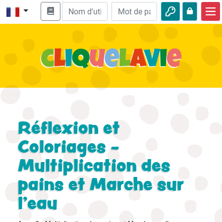
Accueil
Enseignement biblique
Vidéos
Histoires audio
Nature
Réflexion et
Aventures
Coloriages -
Multiplication des
Loisirs
pains et Marche sur
l’eau