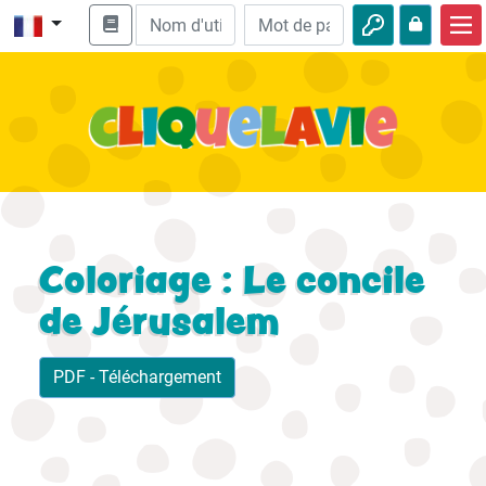
Accueil
Enseignement biblique
Vidéos
Histoires audio
Nature
Coloriage : Le concile
Aventures
de Jérusalem
Loisirs
PDF - Téléchargement