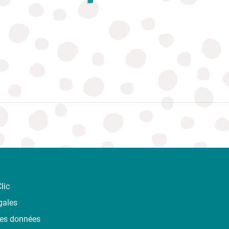
lic
gales
des données