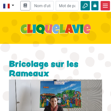
Accueil
Enseignement biblique
Vidéos
Histoires audio
Nature
Bricolage sur les
Aventures
Rameaux
Loisirs