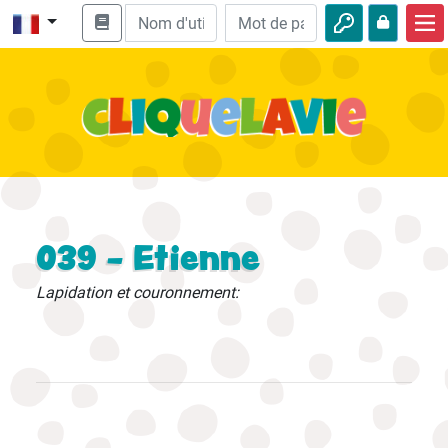
Accueil
Enseignement biblique
Vidéos
Histoires audio
Nature
039 - Etienne
Aventures
Lapidation et couronnement:
Loisirs