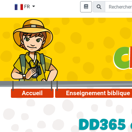
FR
Accueil
Enseignement biblique
DD365 