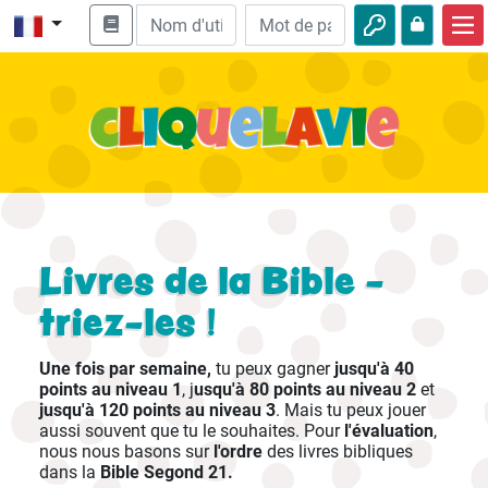
Accueil
Enseignement biblique
Vidéos
Histoires audio
Nature
Livres de la Bible -
Aventures
triez-les !
Loisirs
Une fois par semaine,
tu peux gagner
jusqu'à 40
points au niveau 1
, j
usqu'à 80 points au niveau 2
et
jusqu'à 120 points au niveau 3
. Mais tu peux jouer
aussi souvent que tu le souhaites. Pour
l'évaluation
,
nous nous basons sur
l'ordre
des livres bibliques
dans la
Bible Segond 21.