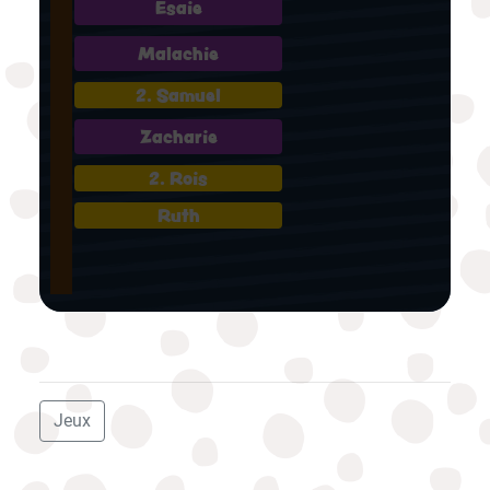
Esaie
Malachie
2. Samuel
Zacharie
2. Rois
Ruth
Jeux