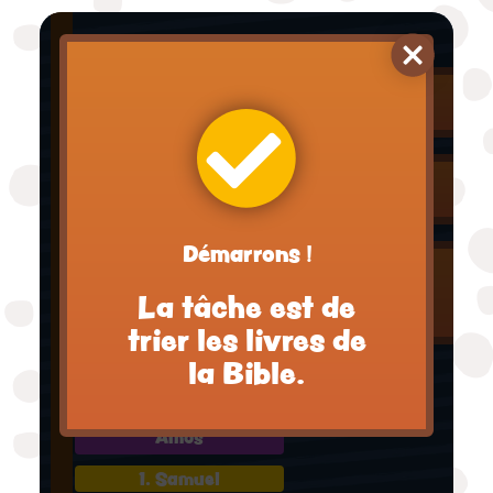
Michée
Osée
2. Chroniques
Abdias
Démarrons !
Aggée
La tâche est de
Ecclésiaste
trier les livres de
Joël
la Bible.
Nombres
Amos
1. Samuel