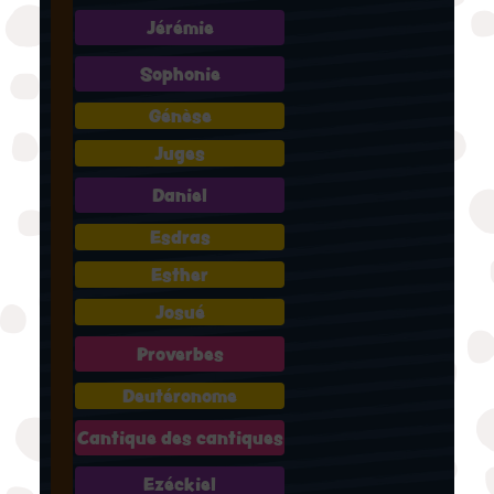
Jérémie
Sophonie
Génèse
Juges
Daniel
Esdras
Esther
Josué
Proverbes
Deutéronome
Cantique des cantiques
Ezéckiel