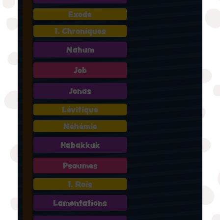
Exode
1. Chroniques
Nahum
Job
Jonas
Lévitique
Néhémie
Habakkuk
Psaumes
1. Rois
Lamentations