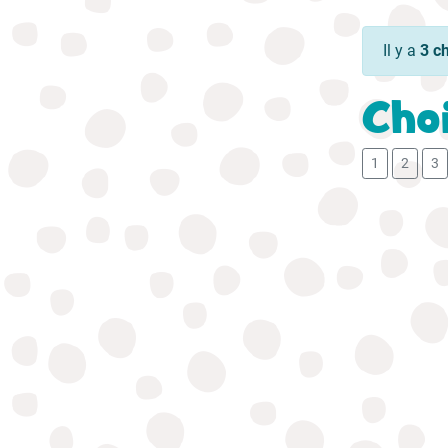
Il y a
3 c
Choi
1
2
3