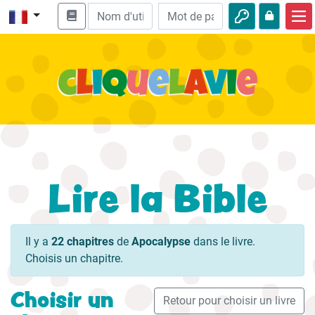
Accueil
Enseignement biblique
Vidéos
Histoires audio
Nature
Lire la Bible
Aventures
Loisirs
Il y a
22 chapitres
de
Apocalypse
dans le livre.
Choisis un chapitre.
Choisir un
Retour pour choisir un livre