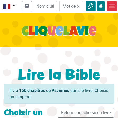
Accueil
Enseignement biblique
Vidéos
Histoires audio
Nature
Lire la Bible
Aventures
Loisirs
Il y a
150 chapitres
de
Psaumes
dans le livre. Choisis
un chapitre.
Choisir un
Retour pour choisir un livre