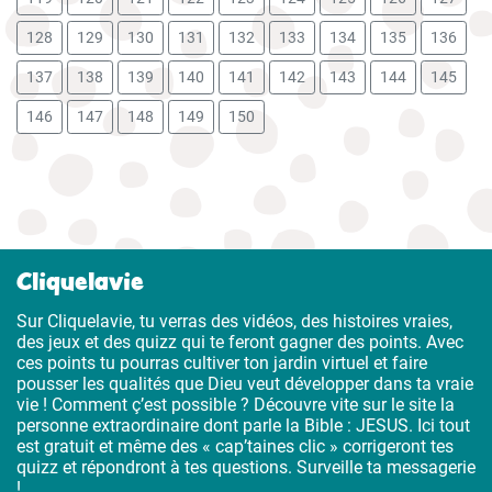
128
129
130
131
132
133
134
135
136
137
138
139
140
141
142
143
144
145
146
147
148
149
150
Cliquelavie
Sur Cliquelavie, tu verras des vidéos, des histoires vraies,
des jeux et des quizz qui te feront gagner des points. Avec
ces points tu pourras cultiver ton jardin virtuel et faire
pousser les qualités que Dieu veut développer dans ta vraie
vie ! Comment ç’est possible ? Découvre vite sur le site la
personne extraordinaire dont parle la Bible : JESUS. Ici tout
est gratuit et même des « cap’taines clic » corrigeront tes
quizz et répondront à tes questions. Surveille ta messagerie
!