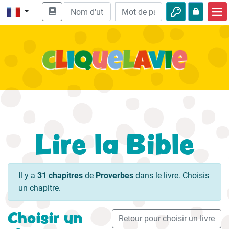
Accueil
Enseignement biblique
Vidéos
Histoires audio
Nature
Lire la Bible
Aventures
Loisirs
Il y a
31 chapitres
de
Proverbes
dans le livre. Choisis
un chapitre.
Choisir un
Retour pour choisir un livre