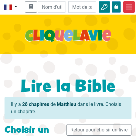
Accueil
Enseignement biblique
Vidéos
Histoires audio
Nature
Lire la Bible
Aventures
Loisirs
Il y a
28 chapitres
de
Matthieu
dans le livre. Choisis
un chapitre.
Choisir un
Retour pour choisir un livre