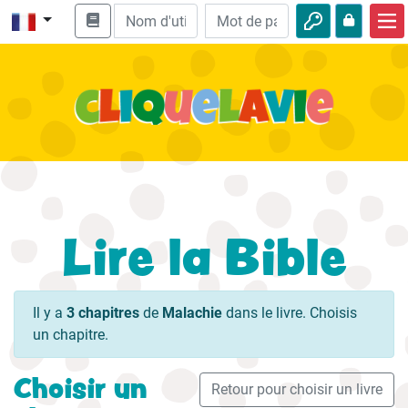
Accueil
Enseignement biblique
Vidéos
Histoires audio
Nature
Lire la Bible
Aventures
Loisirs
Il y a
3 chapitres
de
Malachie
dans le livre. Choisis
un chapitre.
Choisir un
Retour pour choisir un livre