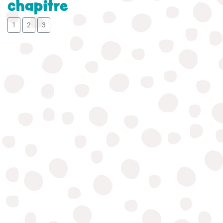
chapitre
1
2
3