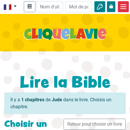
Accueil
Enseignement biblique
Vidéos
Histoires audio
Nature
Lire la Bible
Aventures
Loisirs
Il y a
1 chapitres
de
Jude
dans le livre. Choisis un
chapitre.
Choisir un
Retour pour choisir un livre