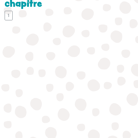
chapitre
1