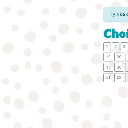
Il y a
66 
Choi
1
2
3
19
20
35
36
51
52