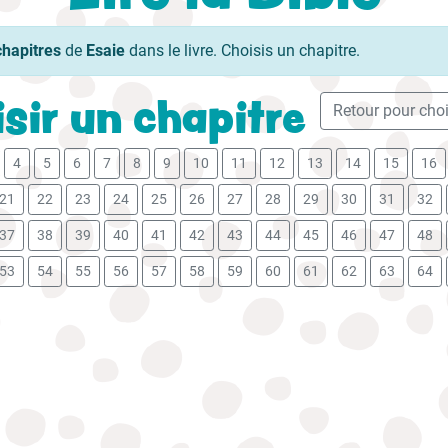
chapitres
de
Esaie
dans le livre. Choisis un chapitre.
sir un chapitre
Retour pour chois
4
5
6
7
8
9
10
11
12
13
14
15
16
21
22
23
24
25
26
27
28
29
30
31
32
37
38
39
40
41
42
43
44
45
46
47
48
53
54
55
56
57
58
59
60
61
62
63
64