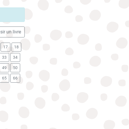
ir un livre
17
18
33
34
49
50
65
66