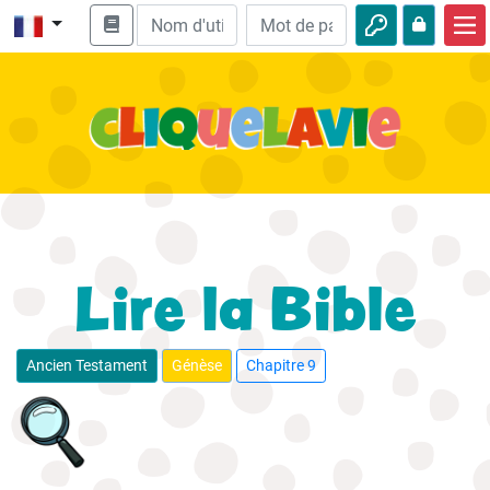
Accueil
Enseignement biblique
Vidéos
Histoires audio
Nature
Lire la Bible
Aventures
Loisirs
Ancien Testament
Génèse
Chapitre 9