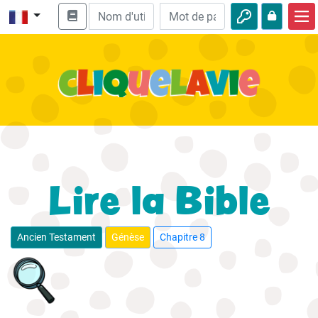
Accueil
Enseignement biblique
Vidéos
Histoires audio
Nature
Lire la Bible
Aventures
Loisirs
Ancien Testament
Génèse
Chapitre 8