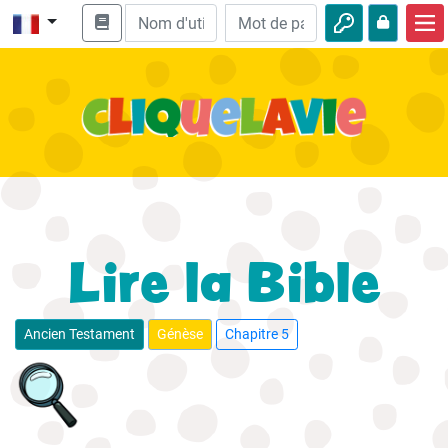
Accueil
Enseignement biblique
Vidéos
Histoires audio
Nature
Lire la Bible
Aventures
Loisirs
Ancien Testament
Génèse
Chapitre 5