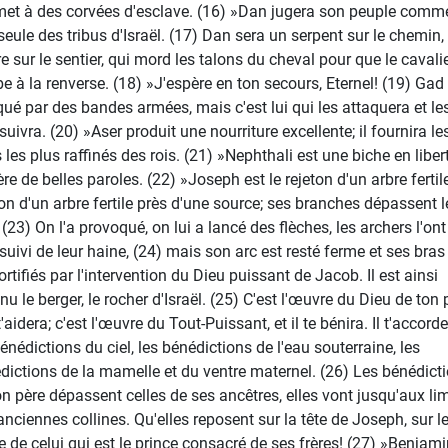
et à des corvées d'esclave. (16) »Dan jugera son peuple comm
seule des tribus d'Israël. (17) Dan sera un serpent sur le chemin,
re sur le sentier, qui mord les talons du cheval pour que le cavali
e à la renverse. (18) »J'espère en ton secours, Eternel! (19) Gad
qué par des bandes armées, mais c'est lui qui les attaquera et le
uivra. (20) »Aser produit une nourriture excellente; il fournira le
 les plus raffinés des rois. (21) »Nephthali est une biche en liberté
re de belles paroles. (22) »Joseph est le rejeton d'un arbre fertile
ton d'un arbre fertile près d'une source; ses branches dépassent l
 (23) On l'a provoqué, on lui a lancé des flèches, les archers l'ont
suivi de leur haine, (24) mais son arc est resté ferme et ses bras
ortifiés par l'intervention du Dieu puissant de Jacob. Il est ainsi
u le berger, le rocher d'Israël. (25) C'est l'œuvre du Dieu de ton 
 t'aidera; c'est l'œuvre du Tout-Puissant, et il te bénira. Il t'accord
bénédictions du ciel, les bénédictions de l'eau souterraine, les
dictions de la mamelle et du ventre maternel. (26) Les bénédict
on père dépassent celles de ses ancêtres, elles vont jusqu'aux li
anciennes collines. Qu'elles reposent sur la tête de Joseph, sur l
e de celui qui est le prince consacré de ses frères! (27) »Benjami