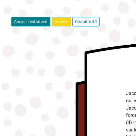
Ancien Testament
Génèse
Chapitre 49
Jaco
qui 
Jaco
forc
(4) 
sur l