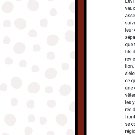
Lévi
veux
asse
suivr
leur 
sépa
que 
fils
revi
lion
s'él
ce q
âne 
vête
les 
rési
fron
se c
régi