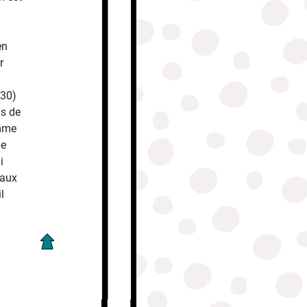
en
r
(30)
ys de
omme
me
i
 aux
l