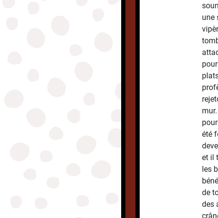
soum
une 
vipè
tomb
atta
pours
plats
profè
reje
mur.
pour
été f
deven
et il
les 
béné
de t
des 
crân