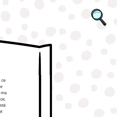
 ce
de
s ma
ce,
nté
et