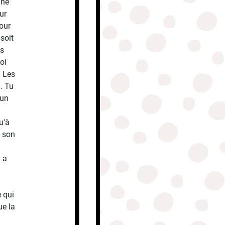
 ne
ur
our
 soit
es
oi
. Les
n. Tu
 un
u'à
e son
 a
e qui
ue la