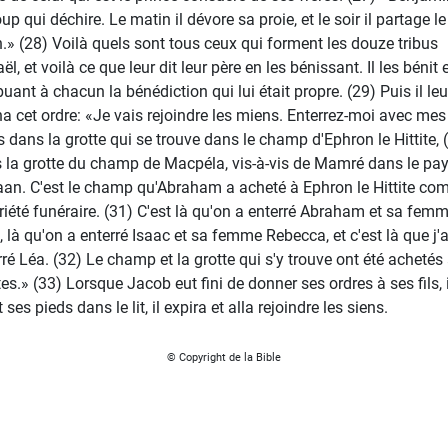
up qui déchire. Le matin il dévore sa proie, et le soir il partage le
n.» (28) Voilà quels sont tous ceux qui forment les douze tribus
aël, et voilà ce que leur dit leur père en les bénissant. Il les bénit 
buant à chacun la bénédiction qui lui était propre. (29) Puis il leu
a cet ordre: «Je vais rejoindre les miens. Enterrez-moi avec mes
s dans la grotte qui se trouve dans le champ d'Ephron le Hittite, 
 la grotte du champ de Macpéla, vis-à-vis de Mamré dans le pa
an. C'est le champ qu'Abraham a acheté à Ephron le Hittite c
riété funéraire. (31) C'est là qu'on a enterré Abraham et sa fem
, là qu'on a enterré Isaac et sa femme Rebecca, et c'est là que j'a
rré Léa. (32) Le champ et la grotte qui s'y trouve ont été achetés
tes.» (33) Lorsque Jacob eut fini de donner ses ordres à ses fils, i
 ses pieds dans le lit, il expira et alla rejoindre les siens.
© Copyright de la Bible