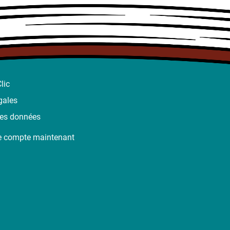
lic
gales
des données
e compte maintenant