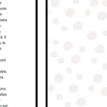
e
 une
er
 sera
s
s
. Il
, le
e
 ont
père,
era
ions
mites
e
n est