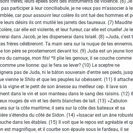
 sont frères; leurs épées sont des instruments de violence. (6) Je
 pas participer à leur conciliabule, je ne veux pas m'associer à le
mblée, car pour assouvir leur colère ils ont tué des hommes et p
e leurs désirs ils ont mutilé les jarrets des taureaux. (7) Maudite
colère, car elle est violente, et leur fureur, car elle est cruelle! Je l
rerai dans Jacob, je les disperserai dans Israël. (8) »Juda, c'est t
tes frères célébreront. Ta main sera sur la nuque de tes ennemis
 de ton père se prosterneront devant toi. (9) Juda est un jeune lio
ens du carnage, mon fils! *Il plie les genoux, il se couche comme
, comme une lionne: qui le fera se lever? (10) Le sceptre ne
oignera pas de Juda, ni le bâton souverain d'entre ses pieds, jusq
ue vienne le Shilo et que les peuples lui obéissent. (11) Il attach
à la vigne et le petit de son ânesse au meilleur cep. Il lave son
ment dans le vin et son manteau dans le sang des raisins. (12) Il
yeux rouges de vin et les dents blanches de lait. (13) »Zabulon
dera sur la côte maritime, il sera sur la côte des bateaux et sa
tière s'étendra du côté de Sidon. (14) »Issacar est un âne robust
ouche dans les étables. (15) Il voit que le repos est agréable et q
on est magnifique, et il courbe son épaule sous le fardeau, il se