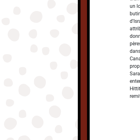
un lo
buti
d'Isr
attri
donn
père
dans
Cana
prop
Sara
ente
Hitti
remit