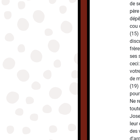
de s
père
dépê
cou 
(15)
disc
frèr
ses 
ceci
votr
de m
(19)
pour
Ne r
toute
Jose
leur
des 
d'ar