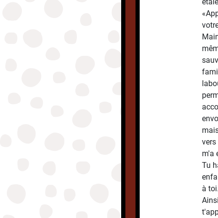
étaie
«App
votr
Main
même
sauv
fami
labo
perm
acco
envo
mais
vers
m'a 
Tu h
enfa
à toi
Ainsi
t'ap