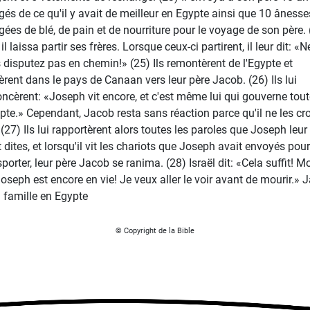
gés de ce qu'il y avait de meilleur en Egypte ainsi que 10 ânesse
gées de blé, de pain et de nourriture pour le voyage de son père. 
il laissa partir ses frères. Lorsque ceux-ci partirent, il leur dit: «N
 disputez pas en chemin!» (25) Ils remontèrent de l'Egypte et
vèrent dans le pays de Canaan vers leur père Jacob. (26) Ils lui
ncèrent: «Joseph vit encore, et c'est même lui qui gouverne tout
ypte.» Cependant, Jacob resta sans réaction parce qu'il ne les cr
 (27) Ils lui rapportèrent alors toutes les paroles que Joseph leur
 dites, et lorsqu'il vit les chariots que Joseph avait envoyés pour
sporter, leur père Jacob se ranima. (28) Israël dit: «Cela suffit! M
 Joseph est encore en vie! Je veux aller le voir avant de mourir.» 
a famille en Egypte
© Copyright de la Bible