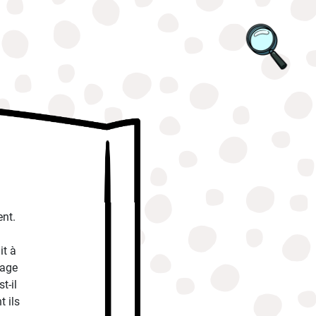
ent.
it à
rage
t-il
t ils