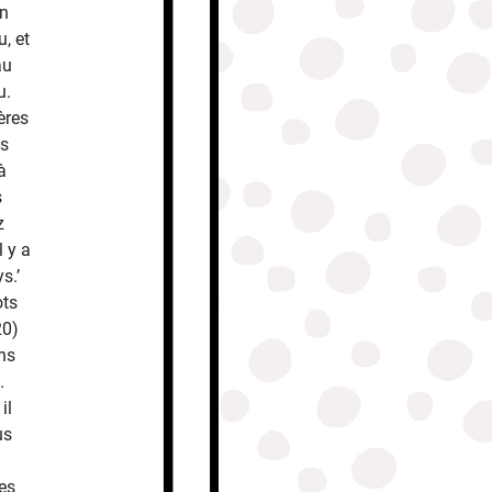
on
u, et
au
u.
ères
es
à
s
z
l y a
s.’
ots
20)
ans
.
il
us
es