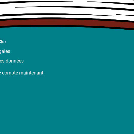
lic
gales
des données
e compte maintenant