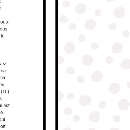
:
h,
vous-
vous
 la
vez
 sa
ter
ieu
 (10)
s
i est
e.
qui
oit