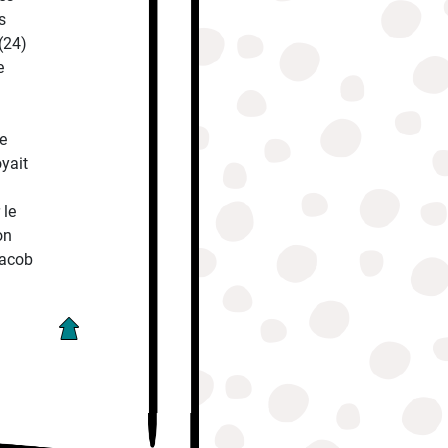
s
(24)
e
e
oyait
 le
on
Jacob