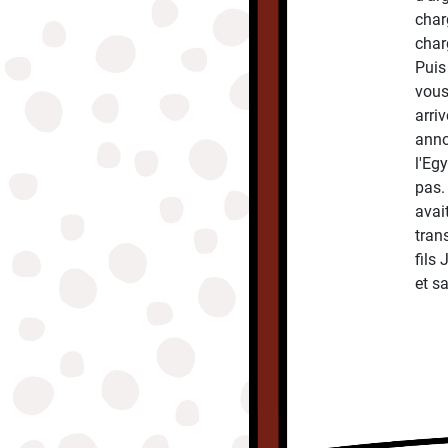
char
char
Puis 
vous
arri
anno
l'Eg
pas.
avait
tran
fils
et s