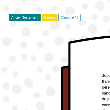
Ancien Testament
Génèse
Chapitre 45
Jose
Il s'
perso
sang
du p
enco