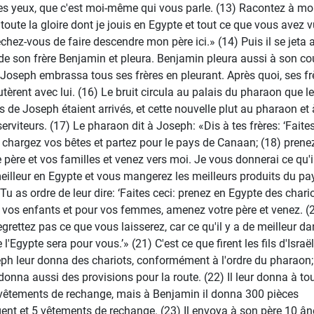
es yeux, que c'est moi-même qui vous parle. (13) Racontez à m
 toute la gloire dont je jouis en Egypte et tout ce que vous avez v
chez-vous de faire descendre mon père ici.» (14) Puis il se jeta 
de son frère Benjamin et pleura. Benjamin pleura aussi à son co
 Joseph embrassa tous ses frères en pleurant. Après quoi, ses fr
utèrent avec lui. (16) Le bruit circula au palais du pharaon que l
es de Joseph étaient arrivés, et cette nouvelle plut au pharaon et 
serviteurs. (17) Le pharaon dit à Joseph: «Dis à tes frères: ‘Faite
: chargez vos bêtes et partez pour le pays de Canaan; (18) prene
e père et vos familles et venez vers moi. Je vous donnerai ce qu'i
eilleur en Egypte et vous mangerez les meilleurs produits du pay
 Tu as ordre de leur dire: ‘Faites ceci: prenez en Egypte des chari
 vos enfants et pour vos femmes, amenez votre père et venez. (
egrettez pas ce que vous laisserez, car ce qu'il y a de meilleur d
 l'Egypte sera pour vous.’» (21) C'est ce que firent les fils d'Israël
ph leur donna des chariots, conformément à l'ordre du pharaon; 
 donna aussi des provisions pour la route. (22) Il leur donna à to
vêtements de rechange, mais à Benjamin il donna 300 pièces
gent et 5 vêtements de rechange. (23) Il envoya à son père 10 ân