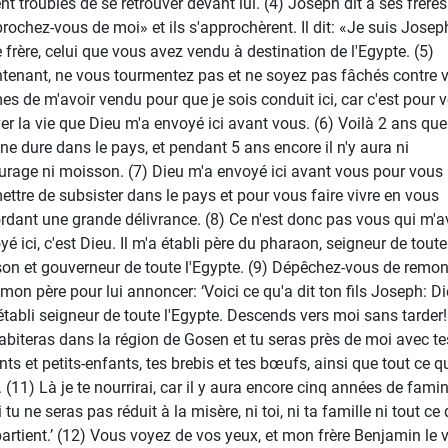
nt troublés de se retrouver devant lui. (4) Joseph dit à ses frères
rochez-vous de moi» et ils s'approchèrent. Il dit: «Je suis Josep
e frère, celui que vous avez vendu à destination de l'Egypte. (5)
tenant, ne vous tourmentez pas et ne soyez pas fâchés contre 
s de m'avoir vendu pour que je sois conduit ici, car c'est pour 
er la vie que Dieu m'a envoyé ici avant vous. (6) Voilà 2 ans que
ne dure dans le pays, et pendant 5 ans encore il n'y aura ni
urage ni moisson. (7) Dieu m'a envoyé ici avant vous pour vous
ettre de subsister dans le pays et pour vous faire vivre en vous
rdant une grande délivrance. (8) Ce n'est donc pas vous qui m'a
yé ici, c'est Dieu. Il m'a établi père du pharaon, seigneur de toute
on et gouverneur de toute l'Egypte. (9) Dépêchez-vous de remon
 mon père pour lui annoncer: ‘Voici ce qu'a dit ton fils Joseph: D
établi seigneur de toute l'Egypte. Descends vers moi sans tarder!
abiteras dans la région de Gosen et tu seras près de moi avec te
nts et petits-enfants, tes brebis et tes bœufs, ainsi que tout ce qu
. (11) Là je te nourrirai, car il y aura encore cinq années de famin
 tu ne seras pas réduit à la misère, ni toi, ni ta famille ni tout ce 
partient.’ (12) Vous voyez de vos yeux, et mon frère Benjamin le v