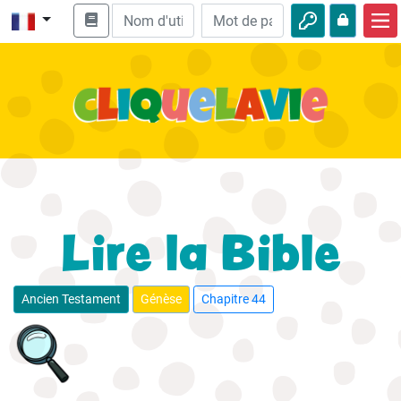
Accueil
Enseignement biblique
Vidéos
Histoires audio
Nature
Lire la Bible
Aventures
Loisirs
Ancien Testament
Génèse
Chapitre 44