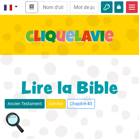
Accueil
Enseignement biblique
Vidéos
Histoires audio
Nature
Lire la Bible
Aventures
Loisirs
Ancien Testament
Génèse
Chapitre 43