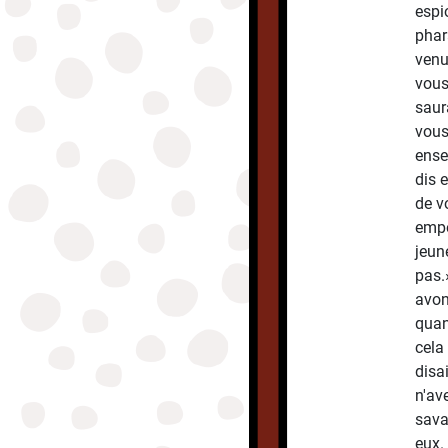
espi
phar
venu
vous
saura
vous
ense
dis 
de v
empo
jeun
pas.»
avon
quan
cela
disa
n'av
sava
eux. 