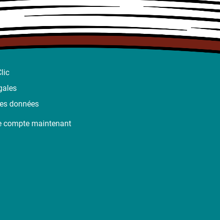
lic
gales
des données
e compte maintenant