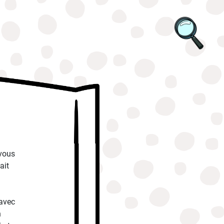
 vous
ait
 avec
n