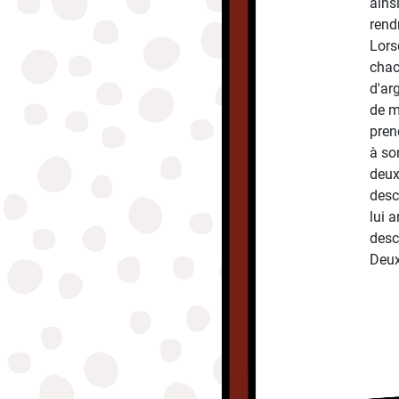
ains
rend
Lors
chac
d'ar
de m
pren
à so
deux 
desce
lui 
desc
Deux