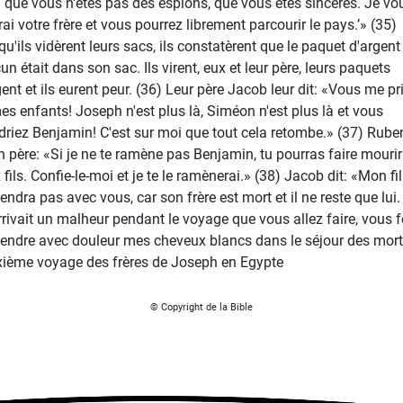
i que vous n'êtes pas des espions, que vous êtes sincères. Je vo
rai votre frère et vous pourrez librement parcourir le pays.’» (35)
qu'ils vidèrent leurs sacs, ils constatèrent que le paquet d'argent
un était dans son sac. Ils virent, eux et leur père, leurs paquets
gent et ils eurent peur. (36) Leur père Jacob leur dit: «Vous me pr
es enfants! Joseph n'est plus là, Siméon n'est plus là et vous
driez Benjamin! C'est sur moi que tout cela retombe.» (37) Ruben
n père: «Si je ne te ramène pas Benjamin, tu pourras faire mouri
fils. Confie-le-moi et je te le ramènerai.» (38) Jacob dit: «Mon fi
ndra pas avec vous, car son frère est mort et il ne reste que lui. 
arrivait un malheur pendant le voyage que vous allez faire, vous f
endre avec douleur mes cheveux blancs dans le séjour des mort
ième voyage des frères de Joseph en Egypte
© Copyright de la Bible