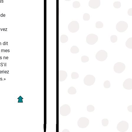
us
 de
ivez
 dit
r mes
ls ne
S'il
eriez
s.»