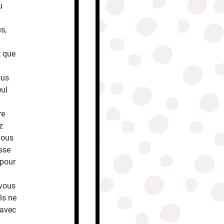
u
s,
t que
ous
eul
re
z
 nous
sse
 pour
 vous
ls ne
 avec