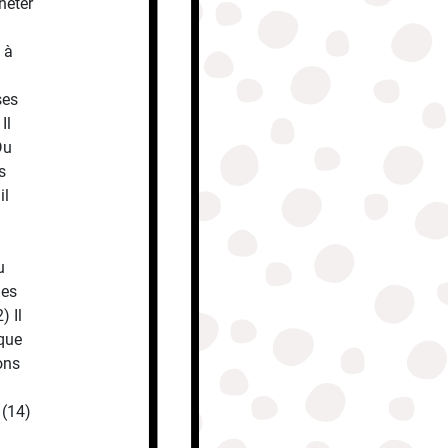
heter
 à
ses
Il
Du
s
il
i
u
mes
) Il
 que
ons
 (14)