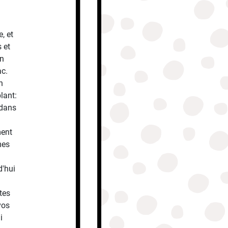
, et
s et
on
ac.
n
lant:
 dans
ment
mes
d'hui
tes
vos
i