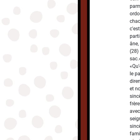
parm
ordo
chac
c'est
part
âne, 
(28)
sac.
«Qu'
le pa
dire
et n
sinc
frère
avec
seig
sinc
fami