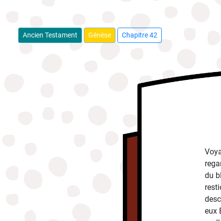
Ancien Testament
Génèse
Chapitre 42
Voya
regar
du b
rest
desc
eux B