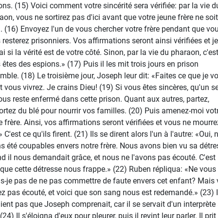
ons. (15) Voici comment votre sincérité sera vérifiée: par la vie d
aon, vous ne sortirez pas d'ici avant que votre jeune frère ne soit
. (16) Envoyez l'un de vous chercher votre frère pendant que vou
 resterez prisonniers. Vos affirmations seront ainsi vérifiées et je
i si la vérité est de votre côté. Sinon, par la vie du pharaon, c'es
 êtes des espions.» (17) Puis il les mit trois jours en prison
mble. (18) Le troisième jour, Joseph leur dit: «Faites ce que je v
et vous vivrez. Je crains Dieu! (19) Si vous êtes sincères, qu'un s
ous reste enfermé dans cette prison. Quant aux autres, partez,
rtez du blé pour nourrir vos familles. (20) Puis amenez-moi vot
e frère. Ainsi, vos affirmations seront vérifiées et vous ne mourre
 C'est ce qu'ils firent. (21) Ils se dirent alors l'un à l'autre: «Oui,
s été coupables envers notre frère. Nous avons bien vu sa détre
d il nous demandait grâce, et nous ne l'avons pas écouté. C'est
 que cette détresse nous frappe.» (22) Ruben répliqua: «Ne vous
is-je pas de ne pas commettre de faute envers cet enfant? Mais
ez pas écouté, et voici que son sang nous est redemandé.» (23) I
ient pas que Joseph comprenait, car il se servait d'un interprète
(24) Il s'éloigna d'eux pour pleurer, puis il revint leur parler. Il prit