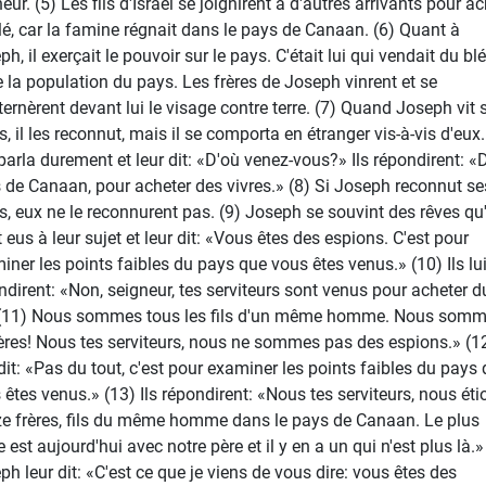
ur. (5) Les fils d'Israël se joignirent à d'autres arrivants pour ac
lé, car la famine régnait dans le pays de Canaan. (6) Quant à
h, il exerçait le pouvoir sur le pays. C'était lui qui vendait du blé
e la population du pays. Les frères de Joseph vinrent et se
ternèrent devant lui le visage contre terre. (7) Quand Joseph vit 
s, il les reconnut, mais il se comporta en étranger vis-à-vis d'eux. 
 parla durement et leur dit: «D'où venez-vous?» Ils répondirent: «
 de Canaan, pour acheter des vivres.» (8) Si Joseph reconnut se
es, eux ne le reconnurent pas. (9) Joseph se souvint des rêves qu'
 eus à leur sujet et leur dit: «Vous êtes des espions. C'est pour
iner les points faibles du pays que vous êtes venus.» (10) Ils lu
ndirent: «Non, seigneur, tes serviteurs sont venus pour acheter d
 (11) Nous sommes tous les fils d'un même homme. Nous som
ères! Nous tes serviteurs, nous ne sommes pas des espions.» (12
 dit: «Pas du tout, c'est pour examiner les points faibles du pays
 êtes venus.» (13) Ils répondirent: «Nous tes serviteurs, nous éti
e frères, fils du même homme dans le pays de Canaan. Le plus
 est aujourd'hui avec notre père et il y en a un qui n'est plus là.»
ph leur dit: «C'est ce que je viens de vous dire: vous êtes des