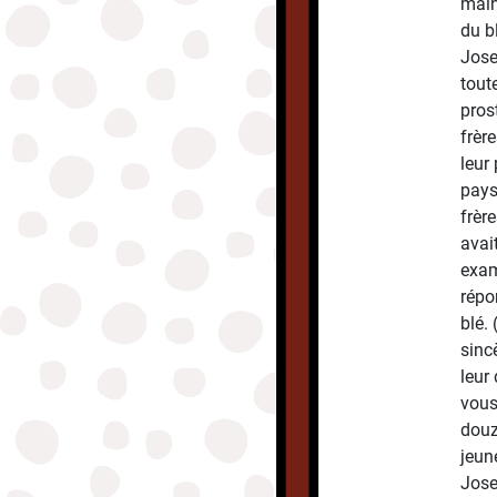
malhe
du b
Josep
tout
pros
frère
leur
pays
frèr
avait
exam
répo
blé.
sinc
leur
vous
douz
jeune
Jose