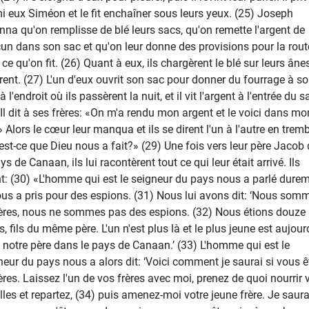
i eux Siméon et le fit enchaîner sous leurs yeux. (25) Joseph
nna qu'on remplisse de blé leurs sacs, qu'on remette l'argent de
un dans son sac et qu'on leur donne des provisions pour la route
 ce qu'on fit. (26) Quant à eux, ils chargèrent le blé sur leurs âne
irent. (27) L'un d'eux ouvrit son sac pour donner du fourrage à s
à l'endroit où ils passèrent la nuit, et il vit l'argent à l'entrée du s
 Il dit à ses frères: «On m'a rendu mon argent et le voici dans mo
» Alors le cœur leur manqua et ils se dirent l'un à l'autre en tremb
est-ce que Dieu nous a fait?» (29) Une fois vers leur père Jacob
ys de Canaan, ils lui racontèrent tout ce qui leur était arrivé. Ils
nt: (30) «L'homme qui est le seigneur du pays nous a parlé dure
ous a pris pour des espions. (31) Nous lui avons dit: ‘Nous som
ères, nous ne sommes pas des espions. (32) Nous étions douze
s, fils du même père. L'un n'est plus là et le plus jeune est aujour
 notre père dans le pays de Canaan.’ (33) L'homme qui est le
neur du pays nous a alors dit: ‘Voici comment je saurai si vous ê
ères. Laissez l'un de vos frères avec moi, prenez de quoi nourrir 
lles et repartez, (34) puis amenez-moi votre jeune frère. Je saura