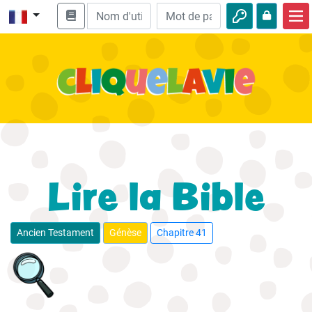
Accueil
Enseignement biblique
Vidéos
Histoires audio
Nature
Lire la Bible
Aventures
Loisirs
Ancien Testament
Génèse
Chapitre 41