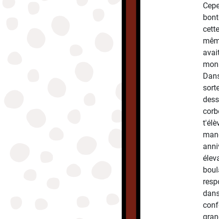
Cepe
bont
cett
même
avai
mon r
Dans 
sort
dess
corbe
t'élè
mang
anni
élev
boula
resp
dans
conf
gran