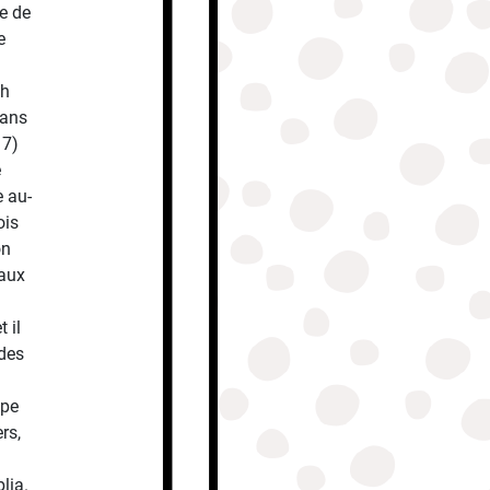
e de
e
ph
Dans
17)
e
e au-
ois
on
eaux
 il
 des
upe
rs,
lia.