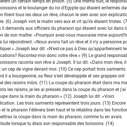
èrent un certain temps en prison. (5) Une même nuit, le respons
boissons et le boulanger du roi d'Egypte qui étaient enfermés da
on firent tous les deux un rêve, chacun le sien avec son explicati
e. (6) Joseph vint le matin vers eux et vit qu'ils étaient tristes. (
s il demanda aux officiers du pharaon qui étaient avec lui dans l
on de son maître: «Pourquoi avez-vous mauvaise mine aujourd'h
ls lui répondirent: «Nous avons fait un rêve et il n'y a personne p
pliquer.» Joseph leur dit: «N'est-ce pas à Dieu qu'appartiennent le
ications? Racontez-moi donc votre rêve.» (9) Le grand responsa
boissons raconta son rêve à Joseph. Il lui dit: «Dans mon rêve, il
t un cep de vigne devant moi. (10) Ce cep portait trois sarments.
d il a bourgeonné, sa fleur s'est développée et ses grappes ont
é des raisins mûrs. (11) La coupe du pharaon était dans ma ma
pris les raisins, je les ai pressés dans la coupe du pharaon et j'ai
oupe dans la main du pharaon.» (12) Joseph lui dit: «Voici
lication. Les trois sarments représentent trois jours. (13) Encore 
 et le pharaon t'élèvera bien haut et te rétablira dans tes fonctio
ettras la coupe dans la main du pharaon, comme tu en avais
bitude lorsque tu étais son responsable des boissons. (14)