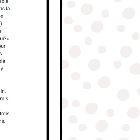
able
ns la
on
7)
a
ui?»
our
s
ble
 y
in.
 mis
trois
ns.