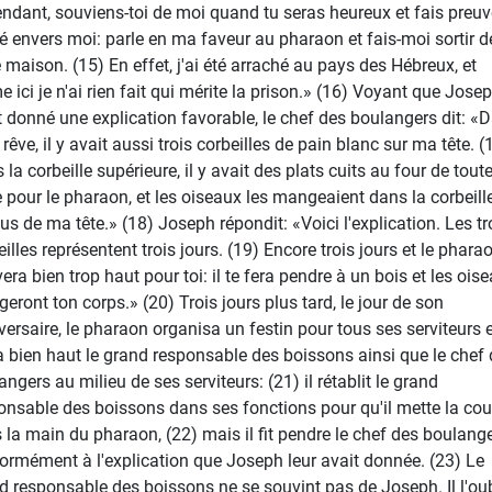
ndant, souviens-toi de moi quand tu seras heureux et fais preuv
é envers moi: parle en ma faveur au pharaon et fais-moi sortir d
e maison. (15) En effet, j'ai été arraché au pays des Hébreux, et
 ici je n'ai rien fait qui mérite la prison.» (16) Voyant que Jose
t donné une explication favorable, le chef des boulangers dit: «
êve, il y avait aussi trois corbeilles de pain blanc sur ma tête. (
la corbeille supérieure, il y avait des plats cuits au four de tout
e pour le pharaon, et les oiseaux les mangeaient dans la corbeill
us de ma tête.» (18) Joseph répondit: «Voici l'explication. Les tr
illes représentent trois jours. (19) Encore trois jours et le phara
vera bien trop haut pour toi: il te fera pendre à un bois et les ois
eront ton corps.» (20) Trois jours plus tard, le jour de son
versaire, le pharaon organisa un festin pour tous ses serviteurs et
a bien haut le grand responsable des boissons ainsi que le chef
ngers au milieu de ses serviteurs: (21) il rétablit le grand
onsable des boissons dans ses fonctions pour qu'il mette la co
 la main du pharaon, (22) mais il fit pendre le chef des boulange
ormément à l'explication que Joseph leur avait donnée. (23) Le
d responsable des boissons ne se souvint pas de Joseph. Il l'oub