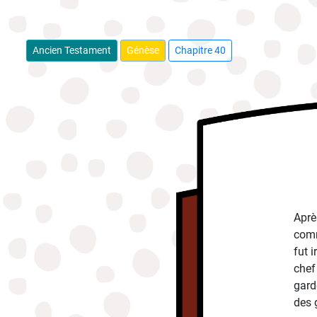
Ancien Testament
Génèse
Chapitre 40
Aprè
comm
fut 
chef
gard
des g