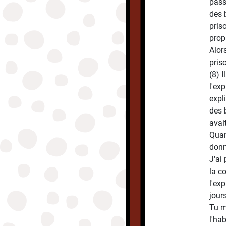
pass
des 
pris
propr
Alor
pris
(8) I
l'ex
expl
des 
avai
Quan
donn
J'ai 
la c
l'exp
jours
Tu m
l'ha