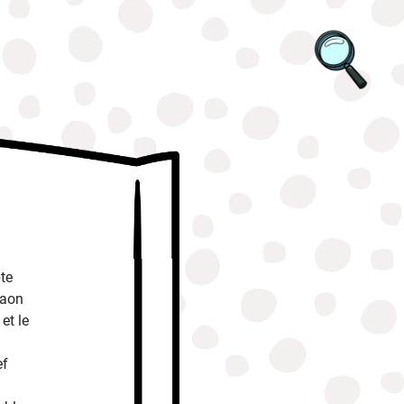
te
raon
et le
ef