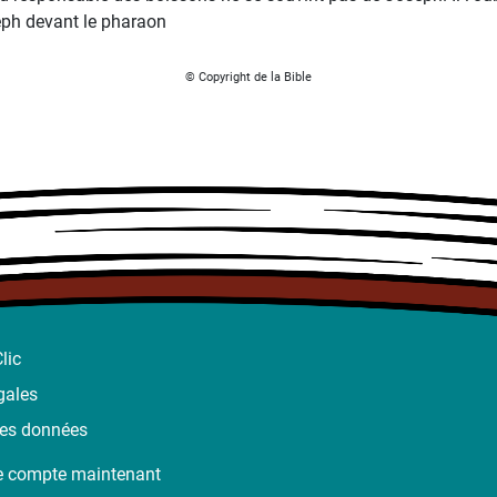
ph devant le pharaon
© Copyright de la Bible
lic
gales
des données
e compte maintenant