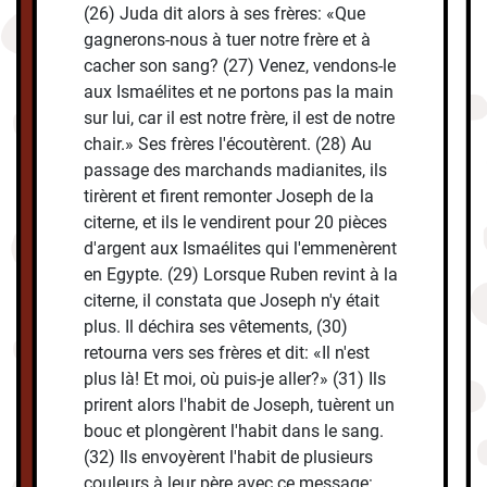
(26) Juda dit alors à ses frères: «Que
gagnerons-nous à tuer notre frère et à
cacher son sang? (27) Venez, vendons-le
aux Ismaélites et ne portons pas la main
sur lui, car il est notre frère, il est de notre
chair.» Ses frères l'écoutèrent. (28) Au
passage des marchands madianites, ils
tirèrent et firent remonter Joseph de la
citerne, et ils le vendirent pour 20 pièces
d'argent aux Ismaélites qui l'emmenèrent
en Egypte. (29) Lorsque Ruben revint à la
citerne, il constata que Joseph n'y était
plus. Il déchira ses vêtements, (30)
retourna vers ses frères et dit: «Il n'est
plus là! Et moi, où puis-je aller?» (31) Ils
prirent alors l'habit de Joseph, tuèrent un
bouc et plongèrent l'habit dans le sang.
(32) Ils envoyèrent l'habit de plusieurs
couleurs à leur père avec ce message: