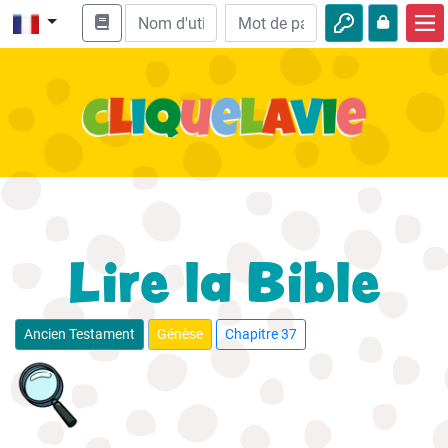
Accueil
Enseignement biblique
Vidéos
Histoires audio
Nature
Lire la Bible
Aventures
Loisirs
Ancien Testament
Génèse
Chapitre 37