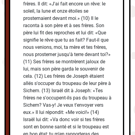
frères. Il dit: «J'ai fait encore un rêve: le
soleil, la lune et onze étoiles se
prosternaient devant moi.» (10) Il le
raconta à son père et à ses frères. Son
père lui fit des reproches et lui dit: «Que
signifie le rêve que tu as fait? Faut-il que
nous venions, moi, ta mère et tes frères,
nous prosterner jusqu'à terre devant toi?»
(11) Ses frères se montrèrent jaloux de
lui, mais son père garda le souvenir de
cela. (12) Les frères de Joseph étaient
allés s'occuper du troupeau de leur père à
Sichem. (13) Israël dit à Joseph: «Tes
frères ne s'occupent-ils pas du troupeau à
Sichem? Vas-y! Je veux t'envoyer vers
eux.» Il lui répondit: «Me voici!» (14)
Israël lui dit: «Va donc voir si tes frères
sont en bonne santé et si le troupeau est
en bon état; tu m'en rapporteras des