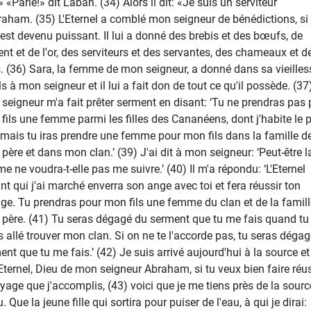
» «Parle!» dit Laban. (34) Alors il dit: «Je suis un serviteur
raham. (35) L'Eternel a comblé mon seigneur de bénédictions, si
l est devenu puissant. Il lui a donné des brebis et des bœufs, de
gent et de l'or, des serviteurs et des servantes, des chameaux et d
. (36) Sara, la femme de mon seigneur, a donné dans sa vieilles
ls à mon seigneur et il lui a fait don de tout ce qu'il possède. (37
seigneur m'a fait prêter serment en disant: ‘Tu ne prendras pas 
fils une femme parmi les filles des Cananéens, dont j'habite le 
 mais tu iras prendre une femme pour mon fils dans la famille d
père et dans mon clan.’ (39) J'ai dit à mon seigneur: ‘Peut-être l
e ne voudra-t-elle pas me suivre.’ (40) Il m'a répondu: ‘L'Eternel
nt qui j'ai marché enverra son ange avec toi et fera réussir ton
ge. Tu prendras pour mon fils une femme du clan et de la famill
père. (41) Tu seras dégagé du serment que tu me fais quand tu
s allé trouver mon clan. Si on ne te l'accorde pas, tu seras déga
nt que tu me fais.’ (42) Je suis arrivé aujourd'hui à la source et 
 ‘Eternel, Dieu de mon seigneur Abraham, si tu veux bien faire réus
oyage que j'accomplis, (43) voici que je me tiens près de la sourc
. Que la jeune fille qui sortira pour puiser de l'eau, à qui je dirai: