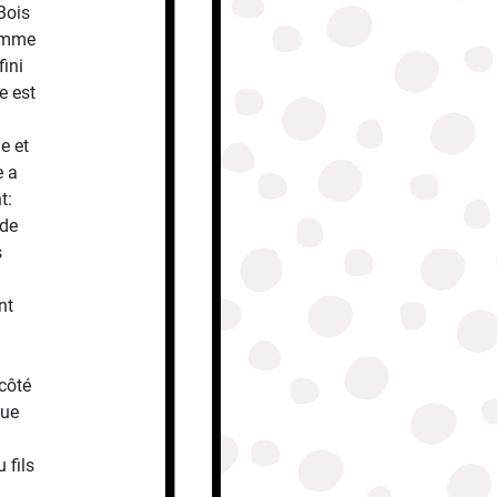
Bois
femme
fini
e est
e et
e a
t:
 de
s
nt
 côté
que
 fils