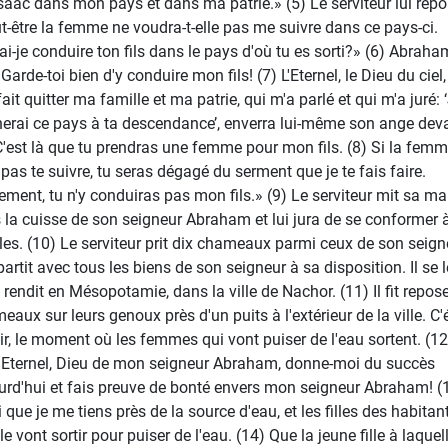
 Isaac dans mon pays et dans ma patrie.» (5) Le serviteur lui répo
t-être la femme ne voudra-t-elle pas me suivre dans ce pays-ci.
ai-je conduire ton fils dans le pays d'où tu es sorti?» (6) Abraham
«Garde-toi bien d'y conduire mon fils! (7) L'Eternel, le Dieu du ciel,
ait quitter ma famille et ma patrie, qui m'a parlé et qui m'a juré: 
erai ce pays à ta descendance’, enverra lui-même son ange dev
 C'est là que tu prendras une femme pour mon fils. (8) Si la fem
 pas te suivre, tu seras dégagé du serment que je te fais faire.
ement, tu n'y conduiras pas mon fils.» (9) Le serviteur mit sa ma
 la cuisse de son seigneur Abraham et lui jura de se conformer 
les. (10) Le serviteur prit dix chameaux parmi ceux de son seign
 partit avec tous les biens de son seigneur à sa disposition. Il se 
e rendit en Mésopotamie, dans la ville de Nachor. (11) Il fit repose
eaux sur leurs genoux près d'un puits à l'extérieur de la ville. C'é
oir, le moment où les femmes qui vont puiser de l'eau sortent. (12)
 «Eternel, Dieu de mon seigneur Abraham, donne-moi du succès
urd'hui et fais preuve de bonté envers mon seigneur Abraham! (
i que je me tiens près de la source d'eau, et les filles des habitan
lle vont sortir pour puiser de l'eau. (14) Que la jeune fille à laquell