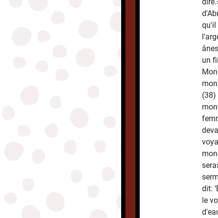
dire.
d'Ab
qu'i
l'ar
ânes
un fi
Mon 
mon 
(38)
mon 
femm
deva
voya
mon 
sera
serme
dit:
le v
d'eau