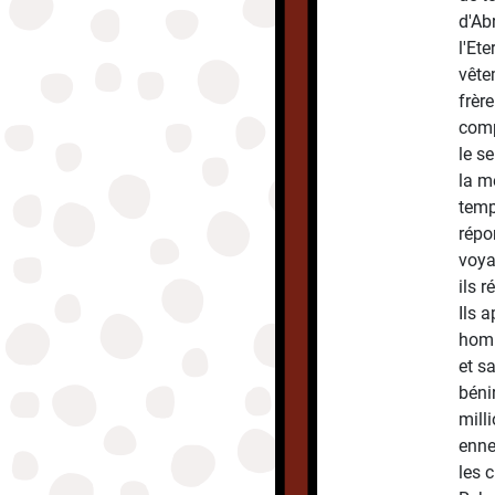
d'Ab
l'Ete
vête
frère
comp
le s
la m
temps
répo
voya
ils 
Ils 
homm
et s
béni
mill
enne
les 