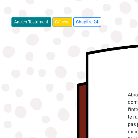
Ancien Testament
Génèse
Chapitre 24
Abra
doma
l'in
te fa
pas 
mili