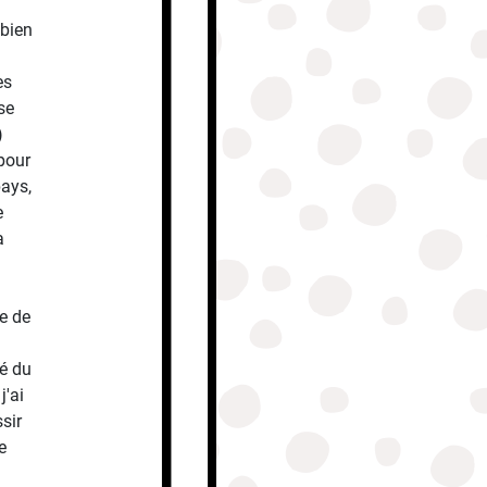
 bien
es
se
)
pour
pays,
e
a
e de
gé du
j'ai
sir
e