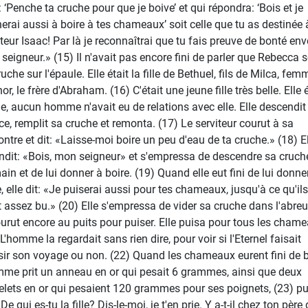
: ‘Penche ta cruche pour que je boive’ et qui répondra: ‘Bois et je
erai aussi à boire à tes chameaux’ soit celle que tu as destinée 
iteur Isaac! Par là je reconnaîtrai que tu fais preuve de bonté env
seigneur.» (15) Il n'avait pas encore fini de parler que Rebecca so
uche sur l'épaule. Elle était la fille de Bethuel, fils de Milca, fe
r, le frère d'Abraham. (16) C'était une jeune fille très belle. Elle é
ge, aucun homme n'avait eu de relations avec elle. Elle descendit 
ce, remplit sa cruche et remonta. (17) Le serviteur courut à sa
ontre et dit: «Laisse-moi boire un peu d'eau de ta cruche.» (18) E
ndit: «Bois, mon seigneur» et s'empressa de descendre sa cruch
ain et de lui donner à boire. (19) Quand elle eut fini de lui donne
e, elle dit: «Je puiserai aussi pour tes chameaux, jusqu'à ce qu'ils
t assez bu.» (20) Elle s'empressa de vider sa cruche dans l'abreu
ourut encore au puits pour puiser. Elle puisa pour tous les chame
L'homme la regardait sans rien dire, pour voir si l'Eternel faisait
sir son voyage ou non. (22) Quand les chameaux eurent fini de b
mme prit un anneau en or qui pesait 6 grammes, ainsi que deux
elets en or qui pesaient 120 grammes pour ses poignets, (23) pui
«De qui es-tu la fille? Dis-le-moi, je t'en prie. Y a-t-il chez ton père 