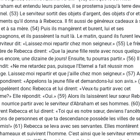
raham eut entendu leurs paroles, il se prosterna jusqu'à terre de
rnel. (53) Le serviteur sortit des objets d'argent, des objets d'or e
ments qu'il donna à Rebecca. Il fit aussi de généreux cadeaux à
 et à sa mère. (54) Puis ils mangèrent et burent, lui et ses
agnons, et ils passèrent la nuit là. Le matin, quand ils furent le
erviteur dit: «Laissez-moi repartir chez mon seigneur.» (55) Le frè
ère de Rebecca dirent: «Que la jeune fille reste avec nous quelqu
 encore, une dizaine de jours! Ensuite, tu pourras partir.» (56) Il
ndit: «Ne me retardez pas, puisque l'Eternel a fait réussir mon
ge. Laissez-moi repartir et que j'aille chez mon seigneur.» (57) A
répondirent: «Appelons la jeune fille et demandons-lui son avis.» 
appelèrent donc Rebecca et lui dirent: «Veux-tu partir avec cet
e?» Elle répondit: «Oui.» (59) Alors ils laissèrent leur sœur Re
a nourrice partir avec le serviteur d'Abraham et ses hommes. (60) 
rent Rebecca et lui dirent: «Toi qui es notre sœur, deviens l'ancêt
ions de personnes et que ta descendance possède les villes de s
mis!» (61) Rebecca se leva avec ses servantes. Elles montèrent 
chameaux et suivirent l'homme. C'est ainsi que le serviteur emm