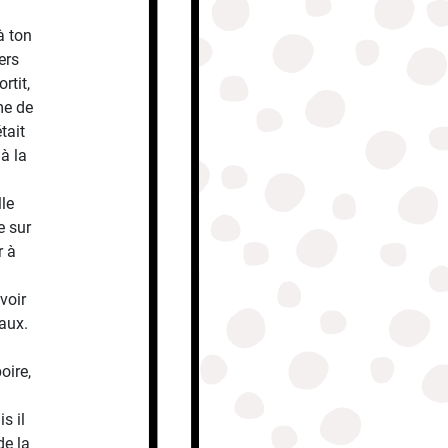
à ton
ers
rtit,
mme de
tait
à la
lle
e sur
r à
voir
aux.
oire,
s il
de la