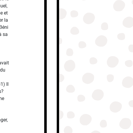
uel,
le et
r la
«Béni
à sa
avait
ndu
1) Il
s?
me
ger,