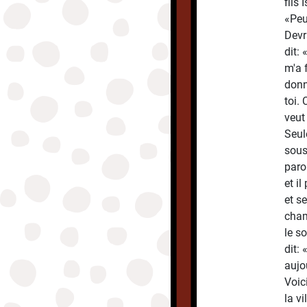
fils
«Peu
Devr
dit: 
m'a f
donn
toi.
veut
Seul
sous
paro
et il
et s
cham
le s
dit:
aujo
Voic
la vi