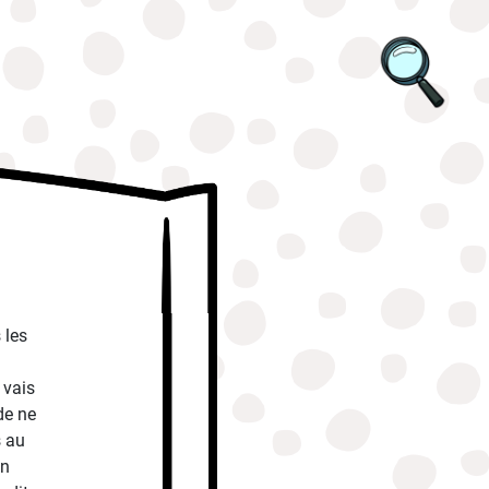
 les
 vais
 de ne
s au
on