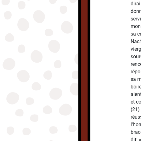
dirai
donn
serv
mon 
sa cr
Nacho
vier
sour
renc
répo
sa m
boir
aien
et c
(21) 
réus
l'ho
brac
dit: 