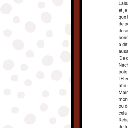
Lais
et j
que l
de p
desc
boir
a dit
auss
‘De q
Nach
poign
l'Et
afin 
Main
mon 
ou d
cela
Rebe
de t