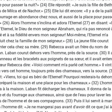
 pour passer la nuit?» (24) Elle répondit: «Je suis la fille de Beth
ls de Milca et de Nachor.» (25) Elle lui dit encore: «Il y a de la pail
ourrage en abondance chez nous, et aussi de la place pour passe
.» (26) Alors l'homme s'inclina et adora l'Eternel (27) en disant: 
 l'Eternel, le Dieu de mon seigneur Abraham, qui n'a pas renoncé 
é et à sa fidélité envers mon seigneur! Moi-même, l'Eternel m'a
uit chez la famille de mon seigneur.» (28) La jeune fille courut
nter cela chez sa mère. (29) Rebecca avait un frère du nom de
n. Laban courut dehors vers l'homme, près de la source. (30) Il 
'anneau et les bracelets aux poignets de sa sœur, et il avait ente
œur Rebecca dire: «Voici comment m'a parlé cet homme.» Il vint
 vers cet homme, toujours près des chameaux, vers la source. (3
it: «Viens, toi qui es béni de l'Eternel! Pourquoi resterais-tu dehor
 préparé la maison et une place pour les chameaux.» (32) L'hom
va à la maison. Laban fit décharger les chameaux. Il donna de la
le et du fourrage aux chameaux, ainsi que de l'eau pour laver les
s de l'homme et de ses compagnons. (33) Puis il lui servit à man
 l'homme dit: «Je ne mangerai pas avant d'avoir dit ce que j'ai à