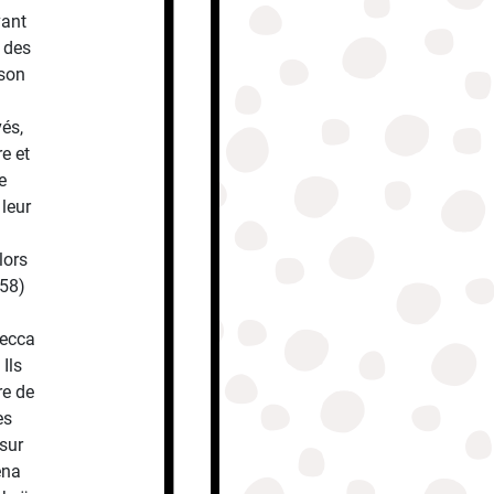
vant
t des
 son
vés,
re et
e
 leur
lors
(58)
becca
Ils
re de
es
sur
ena