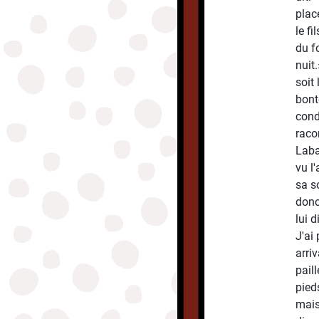
place
le fi
du f
nuit
soit
bont
cond
raco
Laba
vu l
sa s
donc
lui d
J'ai
arri
pail
pied
mais