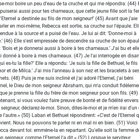
se-moi boire un peu d'eau de ta cruche et qui me répondra: (44) 
e puiserai aussi pour tes chameaux, que cette jeune fille soit la 
'Eternel a destinée au fils de mon seigneur!’ (45) Avant que j'aie 
arler en moi-même, Rebecca est sortie, sa cruche sur l'épaule. Ell
endue à la source et a puisé de l'eau. Je lui ai dit: ‘Donne-moi à
e.’ (46) Elle s'est empressée de descendre sa cruche de son épaul
: ‘Bois et je donnerai aussi à boire à tes chameaux.’ J'ai bu et ell
i donné à boire à mes chameaux. (47) Je l'ai interrogée en disan
ui es-tu la fille?’ Elle a répondu: ‘Je suis la fille de Bethuel, le fils
or et de Milca.’ J'ai mis l'anneau à son nez et les bracelets à se
ets. (48) Puis je me suis incliné et j'ai adoré l'Eternel, j'ai béni
ernel, le Dieu de mon seigneur Abraham, qui m'a conduit fidèleme
que je prenne la fille du frère de mon seigneur pour son fils. (49)
tenant, si vous voulez faire preuve de bonté et de fidélité envers
seigneur, déclarez-le-moi. Sinon, dites-le-moi et je m'en irai d'un
e l'autre.» (50) Laban et Bethuel répondirent: «C'est de l'Eternel 
 vient. Nous ne pouvons te parler ni en mal ni en bien. (51) Voici
cca devant toi: emmène-la en repartant. Qu'elle soit la femme du
on seigneur, comme l'Eternel l'a dit.» (52) Lorsque le serviteur